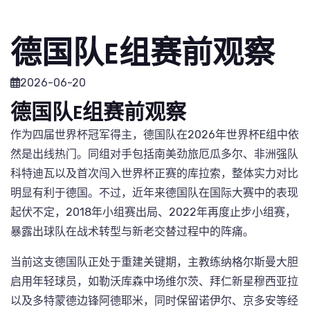
德国队E组赛前观察
2026-06-20
德国队E组赛前观察
作为四届世界杯冠军得主，德国队在2026年世界杯E组中依
然是出线热门。同组对手包括南美劲旅厄瓜多尔、非洲强队
科特迪瓦以及首次闯入世界杯正赛的库拉索，整体实力对比
明显有利于德国。不过，近年来德国队在国际大赛中的表现
起伏不定，2018年小组赛出局、2022年再度止步小组赛，
暴露出球队在战术转型与新老交替过程中的阵痛。
当前这支德国队正处于重建关键期，主教练纳格尔斯曼大胆
启用年轻球员，如勒沃库森中场维尔茨、拜仁新星穆西亚拉
以及多特蒙德边锋阿德耶米，同时保留诺伊尔、京多安等经