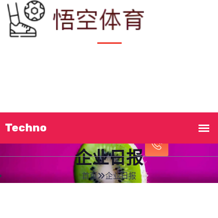
首页
关于
悟空体育
应用实例
企业日报
立即致电!
服务方向
加入
悟空体育网站
18820878379
企业日报
首页
企业日报