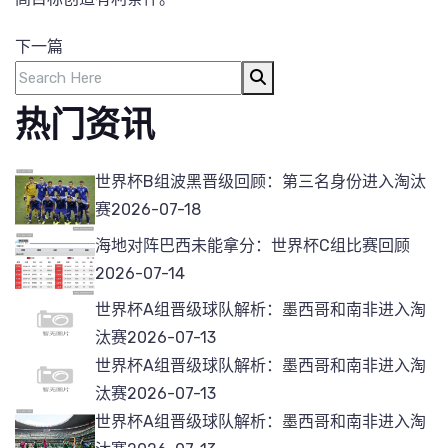
下一篇
热门资讯
世界杯B组波黑晋级回顾：第三名身份进入淘汰
赛
2026-07-18
海地对阵巴西未能拿分：世界杯C组比赛回顾
2026-07-14
世界杯A组晋级球队解析：墨西哥和南非进入淘
汰赛
2026-07-13
世界杯A组晋级球队解析：墨西哥和南非进入淘
汰赛
2026-07-13
世界杯A组晋级球队解析：墨西哥和南非进入淘