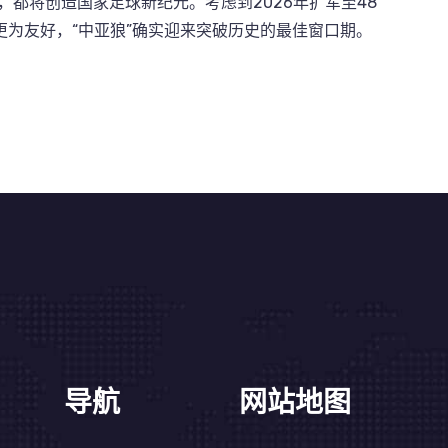
，都将创造国家足球新纪元。考虑到2026年扩军至48
更为友好，“中亚狼”确实迎来突破历史的最佳窗口期。
导航
网站地图