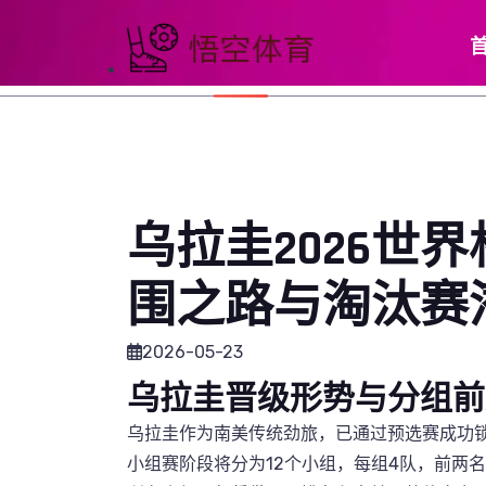
乌拉圭2026世
围之路与淘汰赛
2026-05-23
乌拉圭晋级形势与分组前
乌拉圭作为南美传统劲旅，已通过预选赛成功锁
小组赛阶段将分为12个小组，每组4队，前两