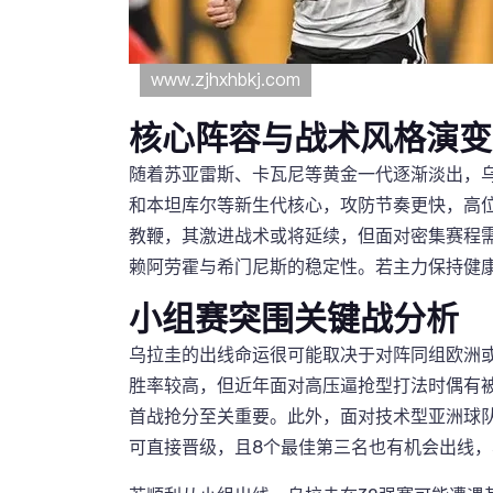
核心阵容与战术风格演变
随着苏亚雷斯、卡瓦尼等黄金一代逐渐淡出，
和本坦库尔等新生代核心，攻防节奏更快，高
教鞭，其激进战术或将延续，但面对密集赛程
赖阿劳霍与希门尼斯的稳定性。若主力保持健
小组赛突围关键战分析
乌拉圭的出线命运很可能取决于对阵同组欧洲
胜率较高，但近年面对高压逼抢型打法时偶有
首战抢分至关重要。此外，面对技术型亚洲球
可直接晋级，且8个最佳第三名也有机会出线，