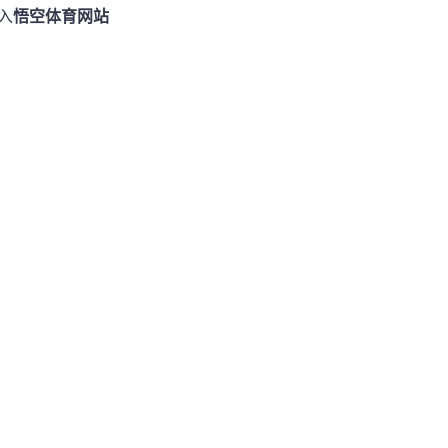
入
悟空体育网站