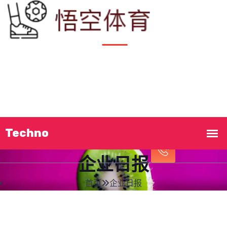
首页
关于
悟空体育
应用实例
企业日报
立即致电!
服务方向
加入
悟空体育网站
18820878379
企业日报
首页
企业日报