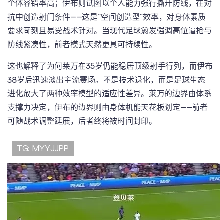
个体容错率高；伊布则试图以个人能力强行撕开防线，在对
抗中创造射门条件——这是“空间创造型”效率，对身体素质
要求苛刻且易受战术针对。当现代足球愈发强调高位逼抢与
防线紧凑性，前者模式天然更具可持续性。
这也解释了为何莱万在35岁仍能稳居顶级射手行列，而伊布
38岁后迅速淡出主流赛场。不是技术退化，而是足球生态
进化放大了两种效率模型的适应性差异。莱万的边界由体系
支撑力决定，伊布的边界则由身体机能天花板划定——前者
可随战术调整延展，后者终将被时间封印。