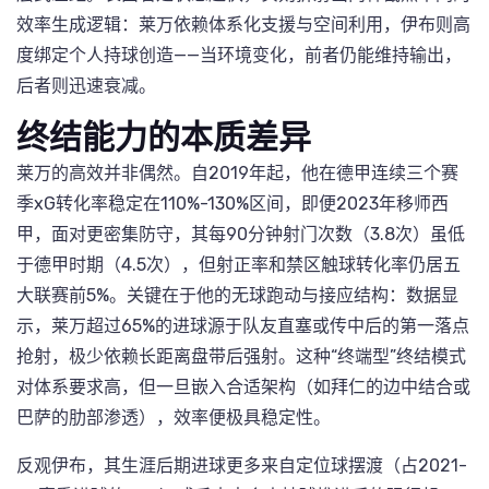
效率生成逻辑：莱万依赖体系化支援与空间利用，伊布则高
度绑定个人持球创造——当环境变化，前者仍能维持输出，
后者则迅速衰减。
终结能力的本质差异
莱万的高效并非偶然。自2019年起，他在德甲连续三个赛
季xG转化率稳定在110%-130%区间，即便2023年移师西
甲，面对更密集防守，其每90分钟射门次数（3.8次）虽低
于德甲时期（4.5次），但射正率和禁区触球转化率仍居五
大联赛前5%。关键在于他的无球跑动与接应结构：数据显
示，莱万超过65%的进球源于队友直塞或传中后的第一落点
抢射，极少依赖长距离盘带后强射。这种“终端型”终结模式
对体系要求高，但一旦嵌入合适架构（如拜仁的边中结合或
巴萨的肋部渗透），效率便极具稳定性。
反观伊布，其生涯后期进球更多来自定位球摆渡（占2021-