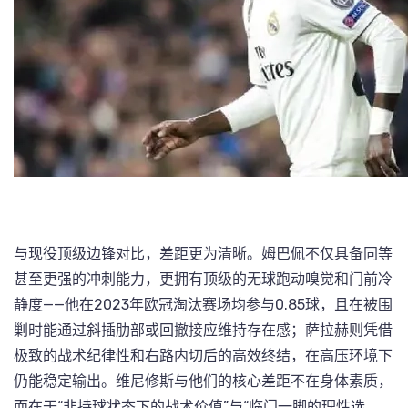
与现役顶级边锋对比，差距更为清晰。姆巴佩不仅具备同等
甚至更强的冲刺能力，更拥有顶级的无球跑动嗅觉和门前冷
静度——他在2023年欧冠淘汰赛场均参与0.85球，且在被围
剿时能通过斜插肋部或回撤接应维持存在感；萨拉赫则凭借
极致的战术纪律性和右路内切后的高效终结，在高压环境下
仍能稳定输出。维尼修斯与他们的核心差距不在身体素质，
而在于“非持球状态下的战术价值”与“临门一脚的理性选