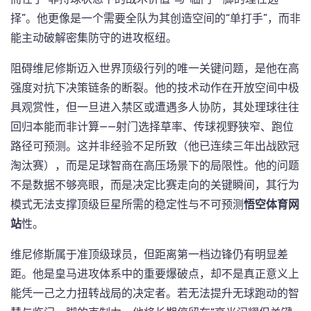
择”。他更像是一个需要全队为其创造空间的“单打手”，而非
能主动破解密集防守的进攻枢纽。
阻碍维尼修斯迈入世界顶级行列的唯一关键问题，是他在高
强度对抗下决策链条的断裂。他的技术动作在开放空间中极
具观赏性，但一旦进入禁区或遭遇多人协防，其处理球往往
回归本能而非计算——射门选择草率、传球视野狭窄、跑位
路径可预测。这并非经验不足所致（他已连续三年出战欧冠
淘汰赛），而是足球智商在高压场景下的局限性。他的问题
不是数据不够亮眼，而是决定比赛走向的关键瞬间，其行为
模式无法支撑顶级巨星所需的稳定性与不可预测
悟空体育网
站
性。
维尼修斯属于准顶级球员，但距离第一档边锋仍有明显差
距。他是皇马进攻体系中的重要爆破点，却不是真正意义上
能凭一己之力扭转战局的决定者。若无法提升无球跑动的智