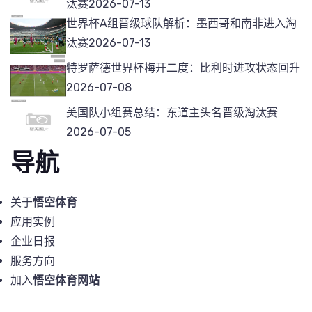
汰赛
2026-07-13
世界杯A组晋级球队解析：墨西哥和南非进入淘
汰赛
2026-07-13
特罗萨德世界杯梅开二度：比利时进攻状态回升
2026-07-08
美国队小组赛总结：东道主头名晋级淘汰赛
2026-07-05
导航
关于
悟空体育
应用实例
企业日报
服务方向
加入
悟空体育网站