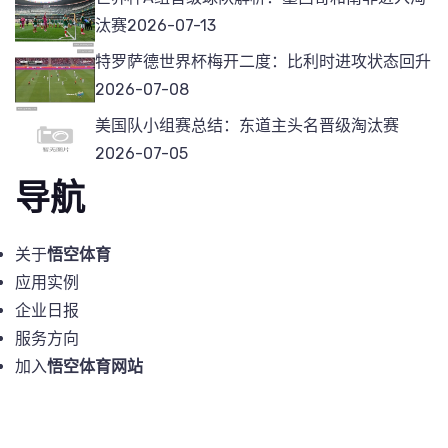
汰赛
2026-07-13
特罗萨德世界杯梅开二度：比利时进攻状态回升
2026-07-08
美国队小组赛总结：东道主头名晋级淘汰赛
2026-07-05
导航
关于
悟空体育
应用实例
企业日报
服务方向
加入
悟空体育网站