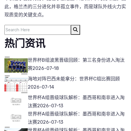
此，格兰杰的三分进化并非孤立事件，而是球队外线火力实
现质变的关键支点。
热门资讯
世界杯B组波黑晋级回顾：第三名身份进入淘汰
赛
2026-07-18
海地对阵巴西未能拿分：世界杯C组比赛回顾
2026-07-14
世界杯A组晋级球队解析：墨西哥和南非进入淘
汰赛
2026-07-13
世界杯A组晋级球队解析：墨西哥和南非进入淘
汰赛
2026-07-13
世界杯A组晋级球队解析：墨西哥和南非进入淘