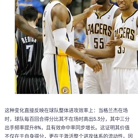
这种变化直接反映在球队整体进攻效率上：当格兰杰在场
时，球队每百回合得分比其不在场时高出5.3分，其中三分
出手频率提升8%，且有效命中率同步增长。这证明其价值
不仅在于自身得分，更在于激活整个进攻体系的流动性。因